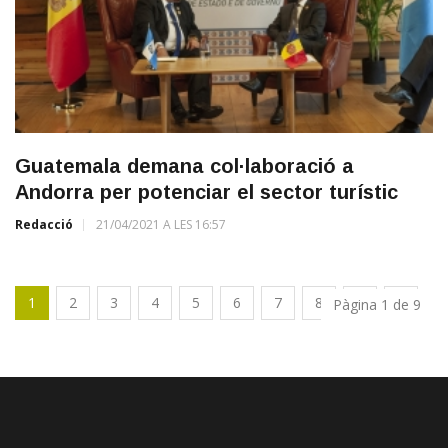
Guatemala demana col·laboració a
Andorra per potenciar el sector turístic
Redacció
21/04/2021 A LES 16:57
1
2
3
4
5
6
7
8
9
Pàgina 1 de 9