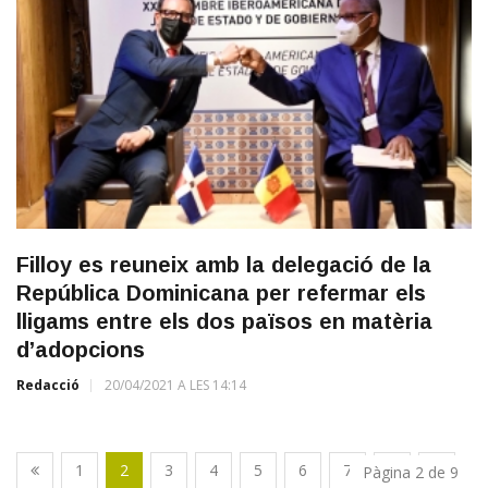
Filloy es reuneix amb la delegació de la
República Dominicana per refermar els
lligams entre els dos països en matèria
d’adopcions
Redacció
20/04/2021 A LES 14:14
1
2
3
4
5
6
7
8
9
Pàgina 2 de 9