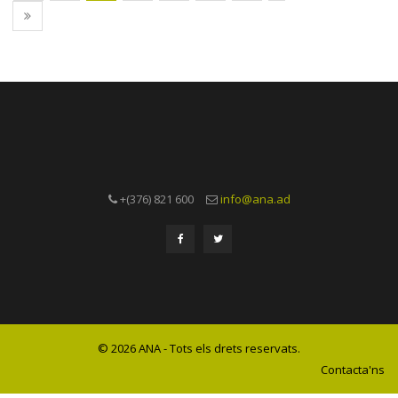
+(376) 821 600
info@ana.ad
© 2026 ANA - Tots els drets reservats.
Contacta'ns