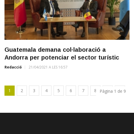
Guatemala demana col·laboració a
Andorra per potenciar el sector turístic
Redacció
21/04/2021 A LES 16:57
1
2
3
4
5
6
7
8
9
Pàgina 1 de 9