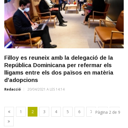
Filloy es reuneix amb la delegació de la
República Dominicana per refermar els
lligams entre els dos països en matèria
d’adopcions
Redacció
20/04/2021 A LES 14:14
1
2
3
4
5
6
7
8
9
Pàgina 2 de 9