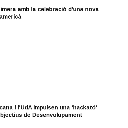
Cimera amb la celebració d'una nova
oamericà
ana i l'UdA impulsen una 'hackató'
 Objectius de Desenvolupament