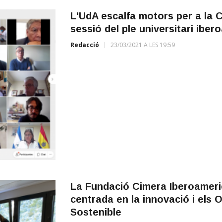
L'UdA escalfa motors per a la 
sessió del ple universitari iber
Redacció
23/03/2021 A LES 19:59
La Fundació Cimera Iberoameric
centrada en la innovació i els
Sostenible