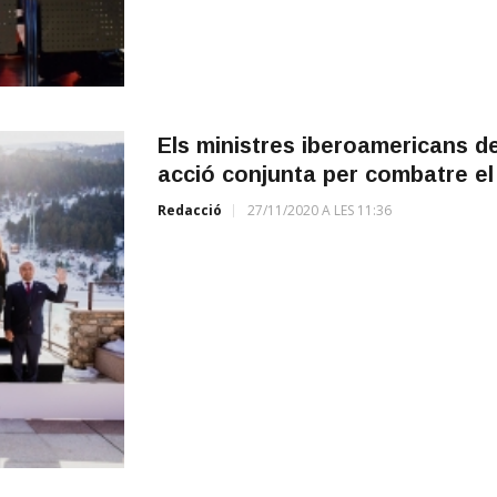
Els ministres iberoamericans d
acció conjunta per combatre el
Redacció
27/11/2020 A LES 11:36