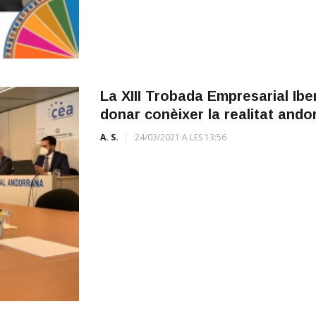
La XIII Trobada Empresarial Ibe
donar conèixer la realitat ando
A. S.
24/03/2021 A LES 13:56