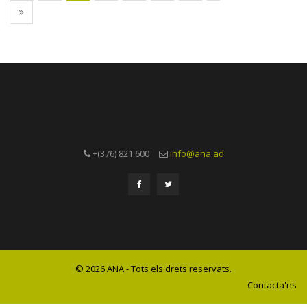
+(376) 821 600
info@ana.ad
© 2026 ANA - Tots els drets reservats.
Contacta'ns