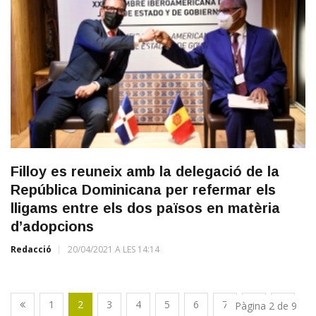
Filloy es reuneix amb la delegació de la
República Dominicana per refermar els
lligams entre els dos països en matèria
d’adopcions
Redacció
20/04/2021 A LES 14:14
1
2
3
4
5
6
7
8
9
Pàgina 2 de 9