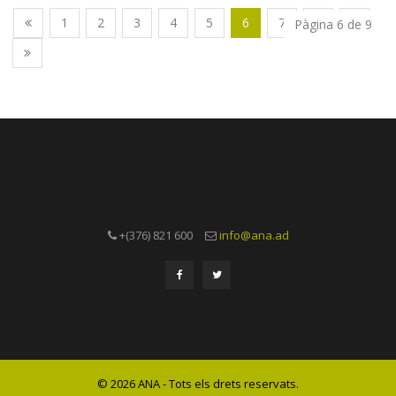
1
2
3
4
5
6
7
8
9
Pàgina 6 de 9
+(376) 821 600
info@ana.ad
© 2026 ANA - Tots els drets reservats.