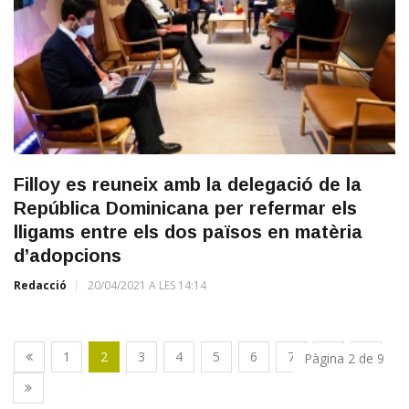
Filloy es reuneix amb la delegació de la
República Dominicana per refermar els
lligams entre els dos països en matèria
d’adopcions
Redacció
20/04/2021 A LES 14:14
1
2
3
4
5
6
7
8
9
Pàgina 2 de 9