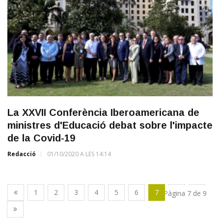
La XXVII Conferència Iberoamericana de
ministres d'Educació debat sobre l'impacte
de la Covid-19
Redacció
01/10/2020 A LES 14:14
1
2
3
4
5
6
7
8
9
Pàgina 7 de 9