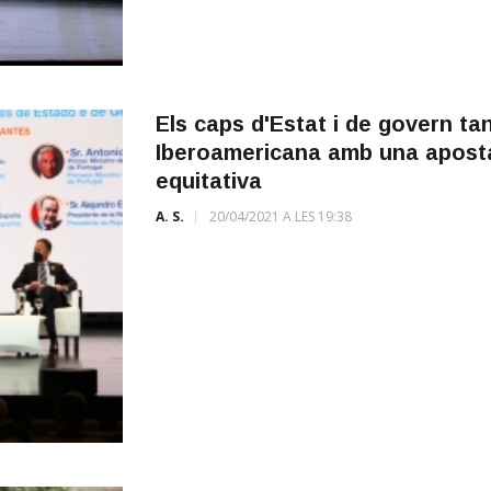
Els caps d'Estat i de govern t
Iberoamericana amb una apost
equitativa
A. S.
20/04/2021 A LES 19:38