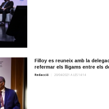
Filloy es reuneix amb la delegac
refermar els lligams entre els d
Redacció
20/04/2021 A LES 14:14