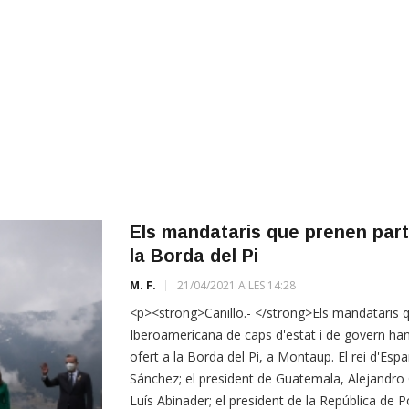
Els mandataris que prenen part
la Borda del Pi
M. F.
21/04/2021 A LES 14:28
<p><strong>Canillo.- </strong>Els mandataris q
Iberoamericana de caps d'estat i de govern han
ofert a la Borda del Pi, a Montaup. El rei d'Esp
Sánchez; el president de Guatemala, Alejandro 
Luís Abinader; el president de la República de 