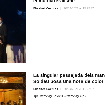
el multilateralisme
Elisabet Cortiles
20/04/2021 A LES 22:37
La singular passejada dels mand
Soldeu posa una nota de color 
Elisabet Cortiles
20/04/2021 A LES 22:02
<p><strong>Soldeu.-</strong></p>