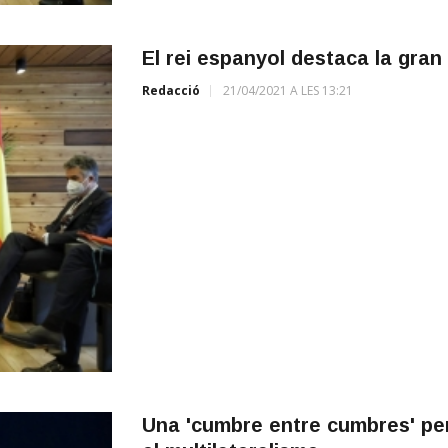
El rei espanyol destaca la gran pa
Redacció
21/04/2021 A LES 13:21
Una 'cumbre entre cumbres' per 