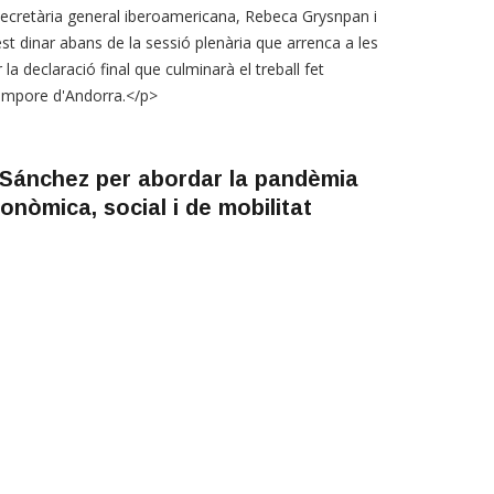
secretària general iberoamericana, Rebeca Grysnpan i
st dinar abans de la sessió plenària que arrenca a les
la declaració final que culminarà el treball fet
tempore d'Andorra.</p>
i Sánchez per abordar la pandèmia
onòmica, social i de mobilitat