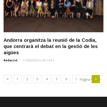
Andorra organitza la reunió de la Codia,
que centrarà el debat en la gestió de les
aigües
Redacció
17/06/2020 A LES 14:53
1
2
3
4
5
6
7
8
9
Pàgina 9 de 9