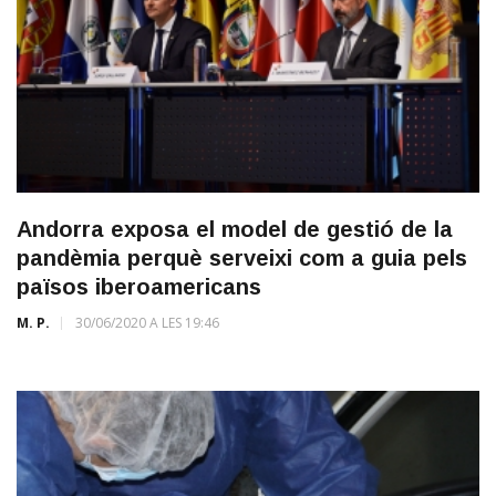
Andorra exposa el model de gestió de la
pandèmia perquè serveixi com a guia pels
països iberoamericans
M. P.
30/06/2020 A LES 19:46