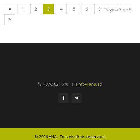
1
2
3
4
5
6
7
8
9
Pàgina 3 de 9
+(376) 821 600
info@ana.ad
© 2026 ANA - Tots els drets reservats.