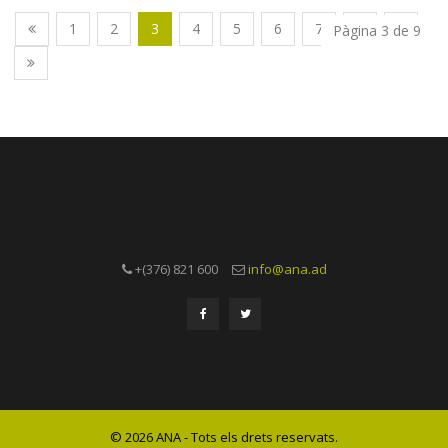
1
2
3
4
5
6
7
8
9
Pàgina 3 de 9
+(376) 821 600
info@ana.ad
© 2026 ANA - Tots els drets reservats.