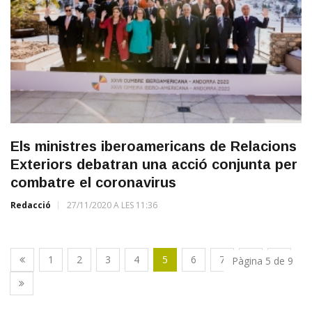
Els ministres iberoamericans de Relacions
Exteriors debatran una acció conjunta per
combatre el coronavirus
Redacció
27/11/2020 A LES 11:36
1
2
3
4
5
6
7
8
9
Pàgina 5 de 9