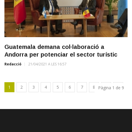
Guatemala demana col·laboració a
Andorra per potenciar el sector turístic
Redacció
21/04/2021 A LES 16:57
1
2
3
4
5
6
7
8
9
Pàgina 1 de 9