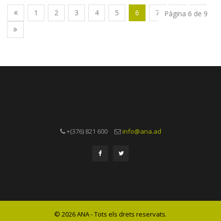
1
2
3
4
5
6
7
8
9
Pàgina 6 de 9
+(376) 821 600
info@ana.ad
© 2026 ANA - Tots els drets reservats.