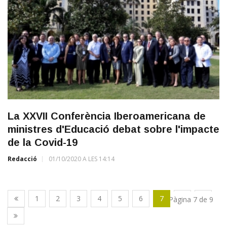
La XXVII Conferència Iberoamericana de
ministres d'Educació debat sobre l'impacte
de la Covid-19
Redacció
01/10/2020 A LES 14:14
1
2
3
4
5
6
7
8
9
Pàgina 7 de 9