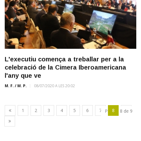
L'executiu comença a treballar per a la
celebració de la Cimera Iberoamericana
l'any que ve
M. F. / M. P.
08/07/2020 A LES 20:02
1
2
3
4
5
6
7
8
9
Pàgina 8 de 9