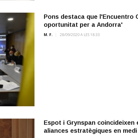
Pons destaca que l'Encuentro C
oportunitat per a Andorra'
M. F.
28/09/2020 A LES 18:33
Espot i Grynspan coincideixen e
aliances estratègiques en med