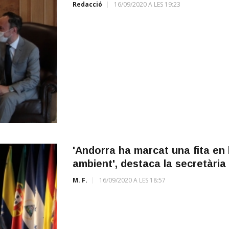
Redacció
16/09/2020 A LES 19:23
'Andorra ha marcat una fita en 
ambient', destaca la secretàri
M. F.
16/09/2020 A LES 18:57