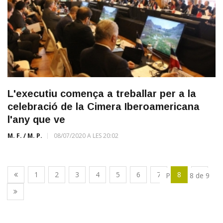
L'executiu comença a treballar per a la
celebració de la Cimera Iberoamericana
l'any que ve
M. F. / M. P.
08/07/2020 A LES 20:02
1
2
3
4
5
6
7
8
9
Pàgina 8 de 9