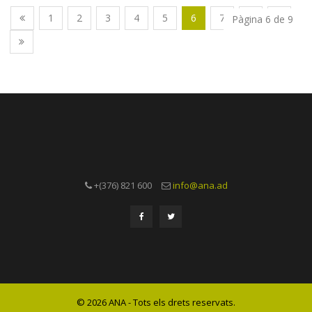
1
2
3
4
5
6
7
8
9
Pàgina 6 de 9
+(376) 821 600
info@ana.ad
© 2026 ANA - Tots els drets reservats.