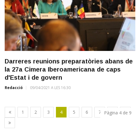
Darreres reunions preparatòries abans de
la 27a Cimera Iberoamericana de caps
d'Estat i de govern
Redacció
09/04/2021 A LES 16:30
1
2
3
4
5
6
7
8
9
Pàgina 4 de 9