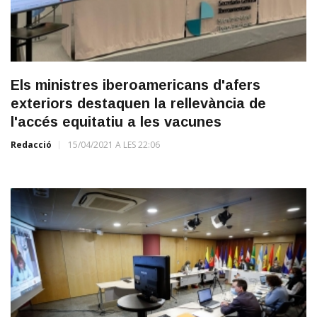
Els ministres iberoamericans d'afers
exteriors destaquen la rellevància de
l'accés equitatiu a les vacunes
Redacció
15/04/2021 A LES 22:06