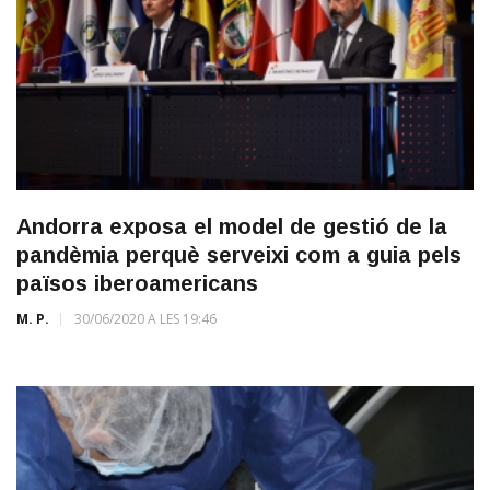
Andorra exposa el model de gestió de la
pandèmia perquè serveixi com a guia pels
països iberoamericans
M. P.
30/06/2020 A LES 19:46