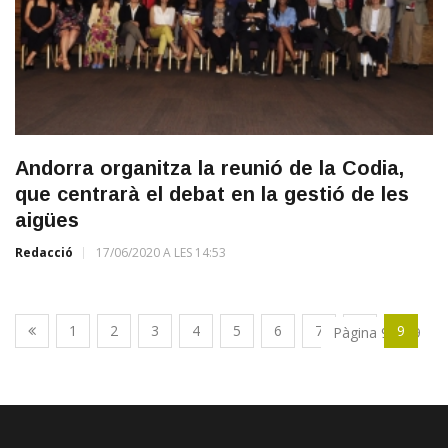
Andorra organitza la reunió de la Codia,
que centrarà el debat en la gestió de les
aigües
Redacció
17/06/2020 A LES 14:53
1
2
3
4
5
6
7
8
9
Pàgina 9 de 9