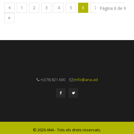
1
2
3
4
5
6
7
8
9
Pàgina 6 de 9
+(376) 821 600
info@ana.ad
© 2026 ANA - Tots els drets reservats.