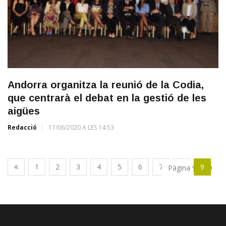
Andorra organitza la reunió de la Codia,
que centrarà el debat en la gestió de les
aigües
Redacció
17/06/2020 A LES 14:53
1
2
3
4
5
6
7
8
9
Pàgina 9 de 9