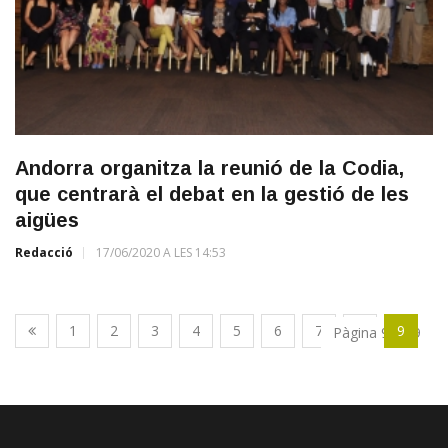
Andorra organitza la reunió de la Codia,
que centrarà el debat en la gestió de les
aigües
Redacció
17/06/2020 A LES 14:53
1
2
3
4
5
6
7
8
9
Pàgina 9 de 9