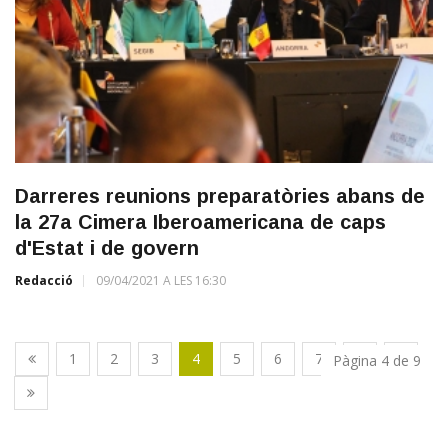
Darreres reunions preparatòries abans de
la 27a Cimera Iberoamericana de caps
d'Estat i de govern
Redacció
09/04/2021 A LES 16:30
1
2
3
4
5
6
7
8
9
Pàgina 4 de 9