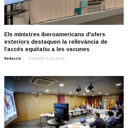
Els ministres iberoamericans d'afers
exteriors destaquen la rellevància de
l'accés equitatiu a les vacunes
Redacció
15/04/2021 A LES 22:06