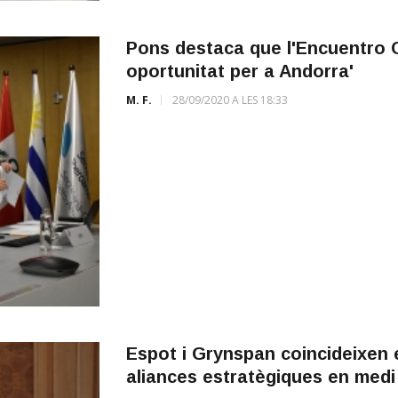
Pons destaca que l'Encuentro C
oportunitat per a Andorra'
M. F.
28/09/2020 A LES 18:33
Espot i Grynspan coincideixen e
aliances estratègiques en med