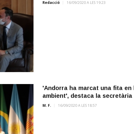
Redacció
16/09/2020 A LES 19:23
'Andorra ha marcat una fita en 
ambient', destaca la secretàri
M. F.
16/09/2020 A LES 18:57