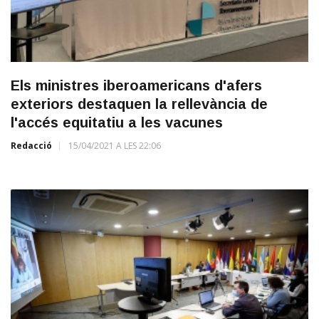
Els ministres iberoamericans d'afers
exteriors destaquen la rellevància de
l'accés equitatiu a les vacunes
Redacció
15/04/2021 A LES 22:06