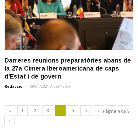
Darreres reunions preparatòries abans de
la 27a Cimera Iberoamericana de caps
d'Estat i de govern
Redacció
09/04/2021 A LES 16:30
1
2
3
4
5
6
7
8
9
Pàgina 4 de 9