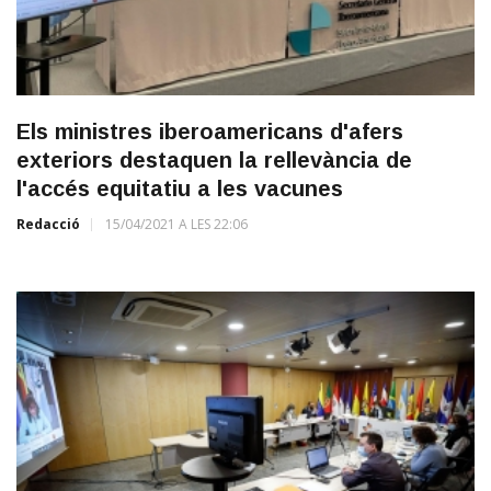
Els ministres iberoamericans d'afers
exteriors destaquen la rellevància de
l'accés equitatiu a les vacunes
Redacció
15/04/2021 A LES 22:06