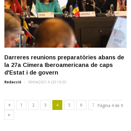
Darreres reunions preparatòries abans de
la 27a Cimera Iberoamericana de caps
d'Estat i de govern
Redacció
09/04/2021 A LES 16:30
1
2
3
4
5
6
7
8
9
Pàgina 4 de 9