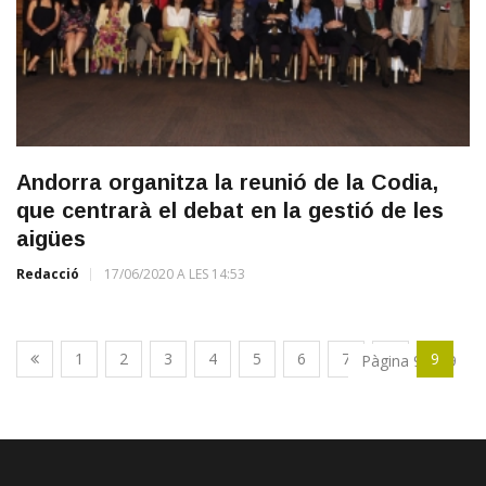
Andorra organitza la reunió de la Codia,
que centrarà el debat en la gestió de les
aigües
Redacció
17/06/2020 A LES 14:53
1
2
3
4
5
6
7
8
9
Pàgina 9 de 9