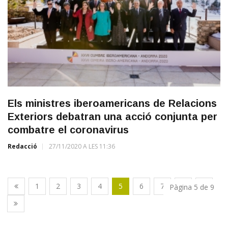
Els ministres iberoamericans de Relacions
Exteriors debatran una acció conjunta per
combatre el coronavirus
Redacció
27/11/2020 A LES 11:36
1
2
3
4
5
6
7
8
9
Pàgina 5 de 9