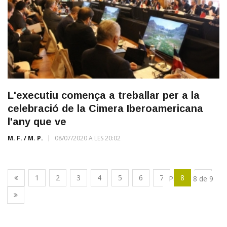
L'executiu comença a treballar per a la
celebració de la Cimera Iberoamericana
l'any que ve
M. F. / M. P.
08/07/2020 A LES 20:02
1
2
3
4
5
6
7
8
9
Pàgina 8 de 9