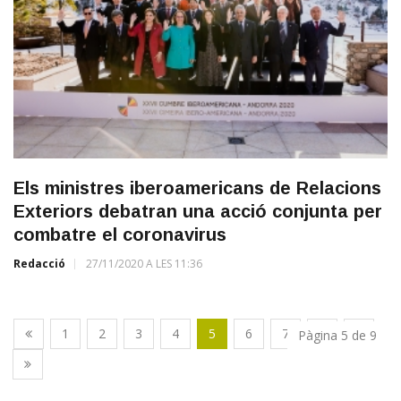
Els ministres iberoamericans de Relacions
Exteriors debatran una acció conjunta per
combatre el coronavirus
Redacció
27/11/2020 A LES 11:36
1
2
3
4
5
6
7
8
9
Pàgina 5 de 9