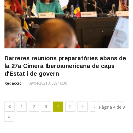
Darreres reunions preparatòries abans de
la 27a Cimera Iberoamericana de caps
d'Estat i de govern
Redacció
09/04/2021 A LES 16:30
1
2
3
4
5
6
7
8
9
Pàgina 4 de 9