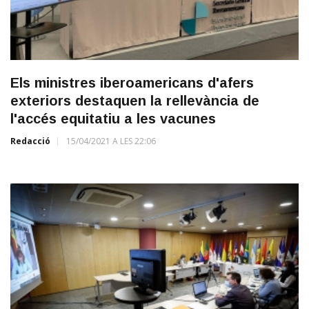
Els ministres iberoamericans d'afers
exteriors destaquen la rellevància de
l'accés equitatiu a les vacunes
Redacció
15/04/2021 A LES 22:06