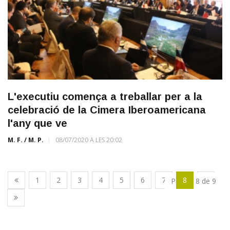
L'executiu comença a treballar per a la
celebració de la Cimera Iberoamericana
l'any que ve
M. F. / M. P.
08/07/2020 A LES 20:02
1
2
3
4
5
6
7
8
9
Pàgina 8 de 9