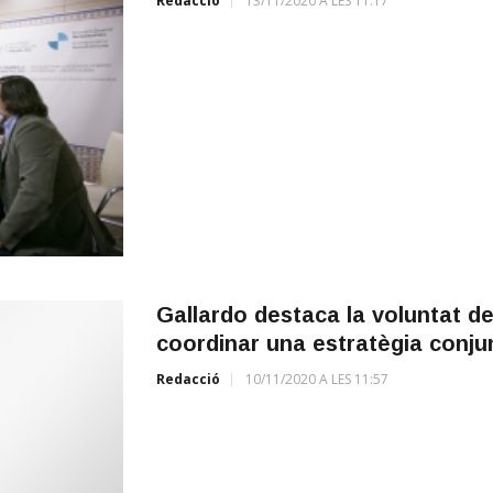
Redacció
13/11/2020 A LES 11:17
Gallardo destaca la voluntat d
coordinar una estratègia conjunta
Redacció
10/11/2020 A LES 11:57