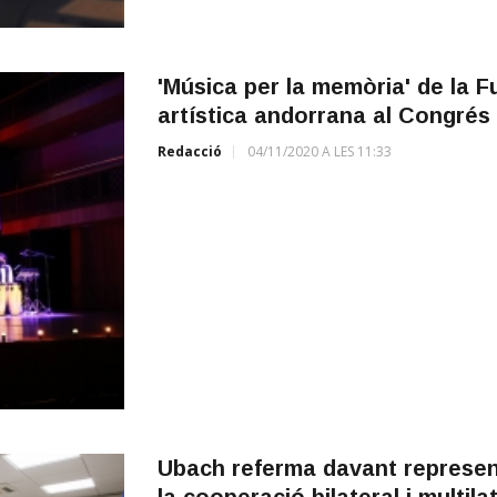
'Música per la memòria' de la 
artística andorrana al Congrés
Redacció
04/11/2020 A LES 11:33
Ubach referma davant represen
la cooperació bilateral i multi