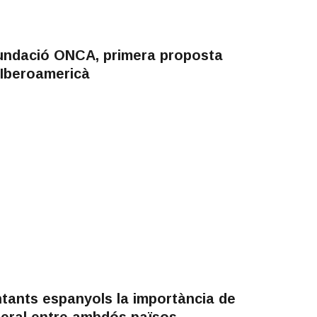
Fundació ONCA, primera proposta
 Iberoamericà
tants espanyols la importància de
lateral entre ambdós països