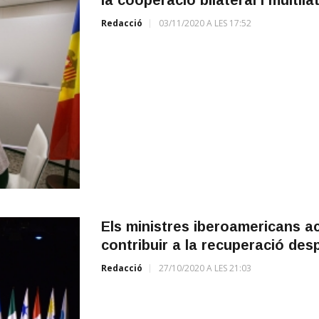
Redacció
03/11/2020 A LES 17:52
Els ministres iberoamericans a
contribuir a la recuperació des
Redacció
27/10/2020 A LES 21:03