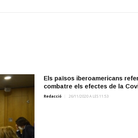
Els països iberoamericans refer
combatre els efectes de la Cov
Redacció
26/11/2020 A LES 11:53