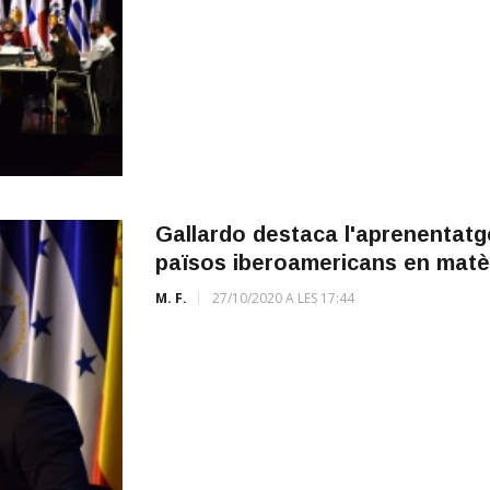
Gallardo destaca l'aprenentatg
països iberoamericans en matèr
M. F.
27/10/2020 A LES 17:44