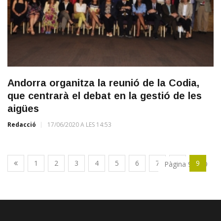
Andorra organitza la reunió de la Codia,
que centrarà el debat en la gestió de les
aigües
Redacció
17/06/2020 A LES 14:53
1
2
3
4
5
6
7
8
9
Pàgina 9 de 9