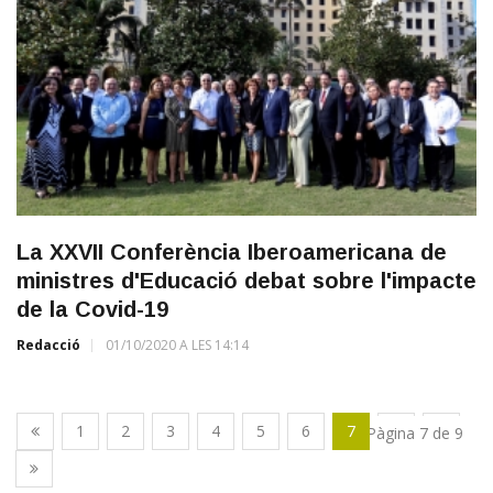
La XXVII Conferència Iberoamericana de
ministres d'Educació debat sobre l'impacte
de la Covid-19
Redacció
01/10/2020 A LES 14:14
1
2
3
4
5
6
7
8
9
Pàgina 7 de 9