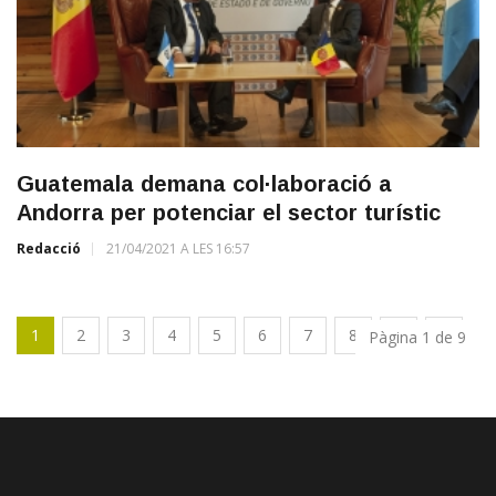
Guatemala demana col·laboració a
Andorra per potenciar el sector turístic
Redacció
21/04/2021 A LES 16:57
1
2
3
4
5
6
7
8
9
Pàgina 1 de 9