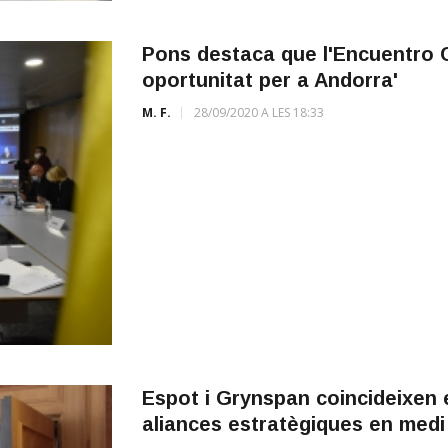
Pons destaca que l'Encuentro C
oportunitat per a Andorra'
M. F.
28/09/2020 A LES 18:33
Espot i Grynspan coincideixen e
aliances estratègiques en med