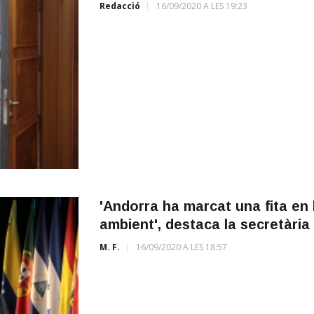
Redacció
16/09/2020 A LES 19:23
'Andorra ha marcat una fita en 
ambient', destaca la secretàri
M. F.
16/09/2020 A LES 18:57