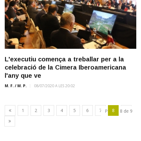
L'executiu comença a treballar per a la
celebració de la Cimera Iberoamericana
l'any que ve
M. F. / M. P.
08/07/2020 A LES 20:02
1
2
3
4
5
6
7
8
9
Pàgina 8 de 9