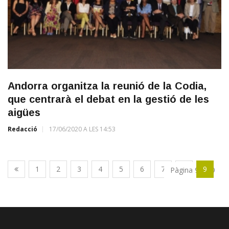
Andorra organitza la reunió de la Codia,
que centrarà el debat en la gestió de les
aigües
Redacció
17/06/2020 A LES 14:53
1
2
3
4
5
6
7
8
9
Pàgina 9 de 9