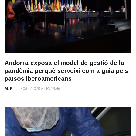
Andorra exposa el model de gestió de la
pandèmia perquè serveixi com a guia pels
països iberoamericans
M. P.
30/06/2020 A LES 19:46