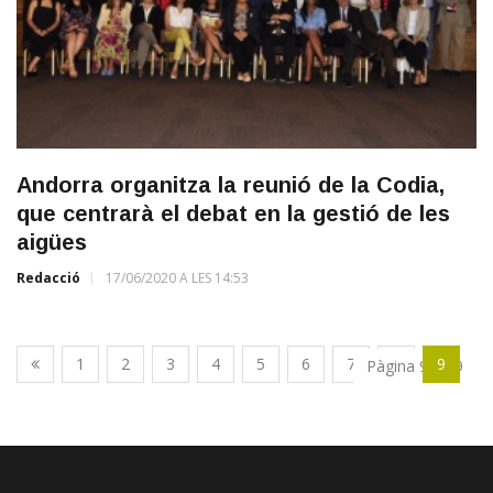
Andorra organitza la reunió de la Codia,
que centrarà el debat en la gestió de les
aigües
Redacció
17/06/2020 A LES 14:53
1
2
3
4
5
6
7
8
9
Pàgina 9 de 9