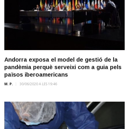
Andorra exposa el model de gestió de la
pandèmia perquè serveixi com a guia pels
països iberoamericans
M. P.
30/06/2020 A LES 19:46