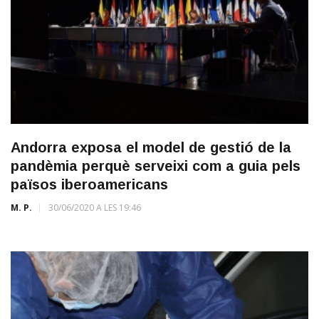
Andorra exposa el model de gestió de la
pandèmia perquè serveixi com a guia pels
països iberoamericans
M. P.
30/06/2020 A LES 19:46