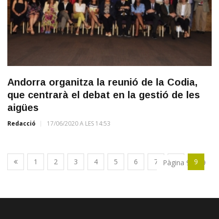
Andorra organitza la reunió de la Codia,
que centrarà el debat en la gestió de les
aigües
Redacció
17/06/2020 A LES 14:53
1
2
3
4
5
6
7
8
9
Pàgina 9 de 9