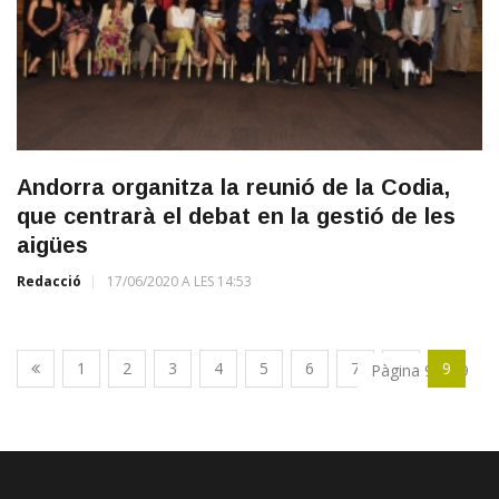
Andorra organitza la reunió de la Codia,
que centrarà el debat en la gestió de les
aigües
Redacció
17/06/2020 A LES 14:53
1
2
3
4
5
6
7
8
9
Pàgina 9 de 9