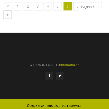
1
2
3
4
5
6
7
8
9
Pàgina 6 de 9
+(376) 821 600
info@ana.ad
© 2026 ANA - Tots els drets reservats.