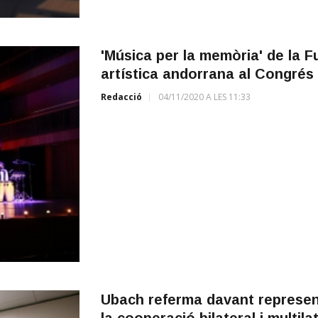
'Música per la memòria' de la 
artística andorrana al Congrés
Redacció
04/11/2020 A LES 11:33
Ubach referma davant represen
la cooperació bilateral i multi