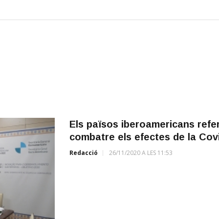
Els països iberoamericans refer
combatre els efectes de la Cov
Redacció
26/11/2020 A LES 11:53