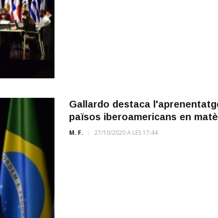
Gallardo destaca l'aprenentatg
països iberoamericans en matèr
M. F.
27/10/2020 A LES 17:44