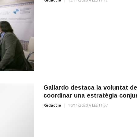
Redacció
13/11/2020 A LES 11:17
Gallardo destaca la voluntat d
coordinar una estratègia conjunta
Redacció
10/11/2020 A LES 11:57