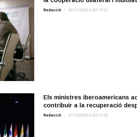
Redacció
03/11/2020 A LES 17:52
Els ministres iberoamericans a
contribuir a la recuperació des
Redacció
27/10/2020 A LES 21:03