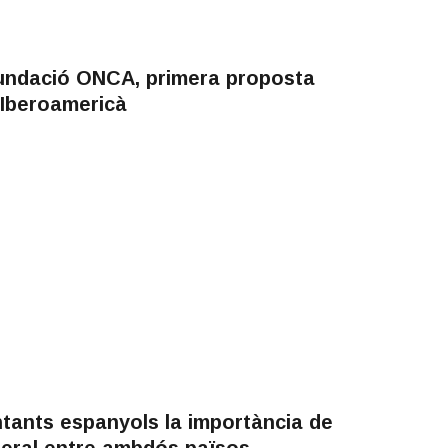
Fundació ONCA, primera proposta
 Iberoamericà
tants espanyols la importància de
lateral entre ambdós països