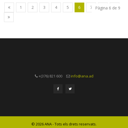
1
2
3
4
5
6
7
8
9
Pàgina 6 de 9
+(376) 821 600
info@ana.ad
© 2026 ANA - Tots els drets reservats.