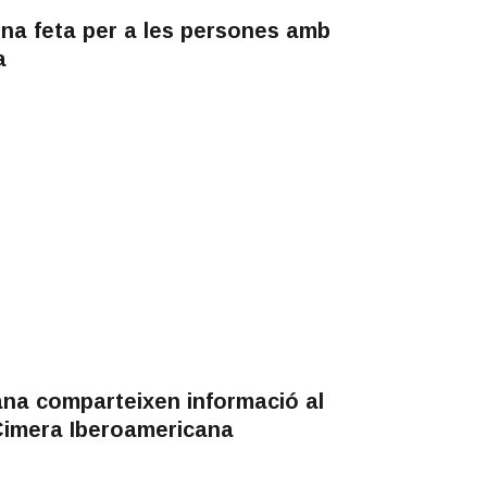
ina feta per a les persones amb
a
ana comparteixen informació al
 Cimera Iberoamericana