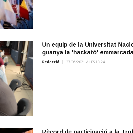
Un equip de la Universitat Nac
guanya la 'hackató' emmarcada
Redacció
27/05/2021 A LES 13:24
Rècord de participació a la Tr