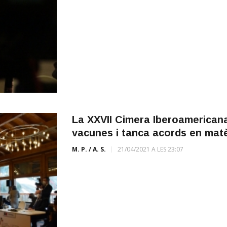
La XXVII Cimera Iberoamericana 
vacunes i tanca acords en matèr
M. P. / A. S.
21/04/2021 A LES 23:07