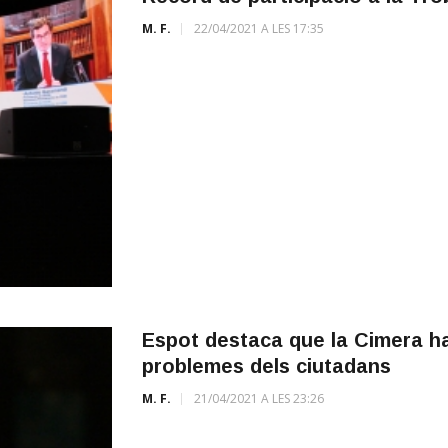
M. F.
22/04/2021 A LES 17:35
Espot destaca que la Cimera ha 
problemes dels ciutadans
M. F.
21/04/2021 A LES 23:26